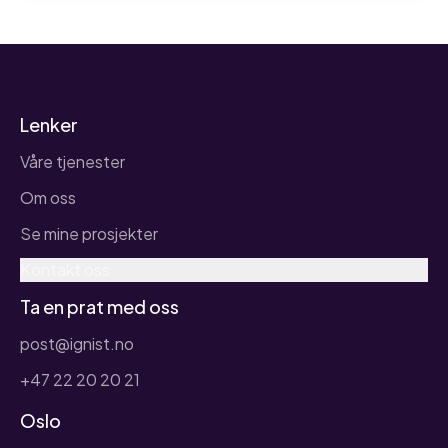
Lenker
Våre tjenester
Om oss
Se mine prosjekter
Kontakt oss
Ta en prat med oss
post@ignist.no
+47 22 20 20 21
Oslo