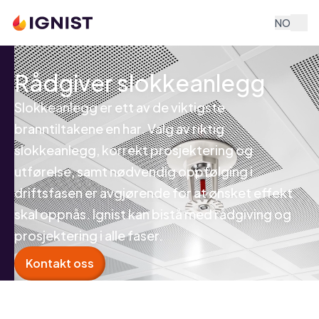
NO
Rådgiver slokkeanlegg
Slokkeanlegg er ett av de viktigste
branntiltakene en har. Valg av riktig
slokkeanlegg, korrekt prosjektering og
utførelse, samt nødvendig oppfølging i
driftsfasen er avgjørende for at ønsket effekt
skal oppnås. Ignist kan bistå med rådgiving og
prosjektering i alle faser.
Kontakt oss